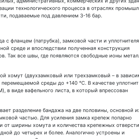
жилых, административных, коммерческих и других здан
изации технологического процесса в отраслях промышл
ти, подаваемые под давлением 3-16 бар.
а с фланцем (патрубка), замковой части и уплотнителя
ной среде и впоследствии полученная конструкция
в. Так все швы, где появляются свободные ионы метал
ной хомут (двухзамковый или трехзамковый – в зависи
перемещаемой среды до +140 °C. В качестве уплотнит
), в виде вафельного листа, в который впрессован
ает разделение бандажа на две половины, основной и
амковой частью. Для усиления замка крепеж попарно
ти от ширины хомута и количества крепежных отверст
одной до четырех и более. Аналогично устроены и