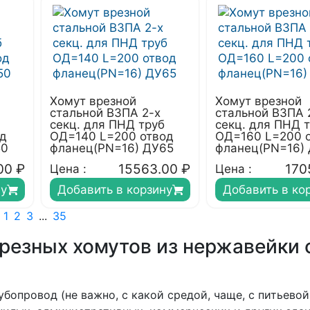
Хомут врезной
Хомут врезной
стальной ВЗПА 2-х
стальной ВЗПА 
секц. для ПНД труб
секц. для ПНД 
од
ОД=140 L=200 отвод
ОД=160 L=200 
50
фланец(PN=16) ДУ65
фланец(PN=16)
00
₽
15563.00
₽
170
Цена :
Цена :
ну
Добавить в корзину
Добавить в ко
1
2
3
...
35
резных хомутов из нержавейки 
опровод (не важно, с какой средой, чаще, с питьевой