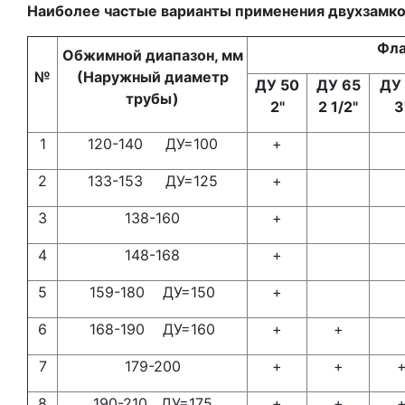
Наиболее частые варианты применения двухзамко
Фла
Обжимной диапазон, мм
№
(Наружный диаметр
ДУ 50
ДУ 65
ДУ
трубы)
2"
2 1/2"
3
1
120-140 ДУ=100
+
2
133-153 ДУ=125
+
3
138-160
+
4
148-168
+
5
159-180 ДУ=150
+
6
168-190 ДУ=160
+
+
7
179-200
+
+
8
190-210 ДУ=175
+
+