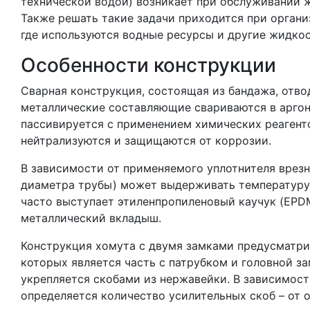
технической водой) возникает при обслуживании 
Также решать такие задачи приходится при орган
где используются водные ресурсы и другие жидкос
Особенности конструкции
Сварная конструкция, состоящая из бандажа, отвод
металлические составляющие свариваются в аргон
пассивируется с применением химических реагенто
нейтрализуются и защищаются от коррозии.
В зависимости от применяемого уплотнителя врез
диаметра трубы) может выдерживать температуру 
часто выступает этиленпропиленовый каучук (EPDM
металлический вкладыш.
Конструкция хомута с двумя замками предусматрив
которых является часть с патрубком и головной з
укрепляется скобами из нержавейки. В зависимос
определяется количество усилительных скоб – от 