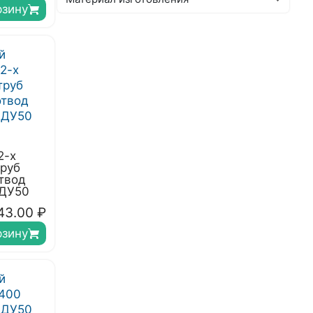
рзину
2-х
труб
твод
 ДУ50
43.00
₽
рзину