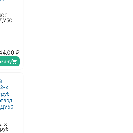
400
 ДУ50
44.00
₽
рзину
2-х
труб