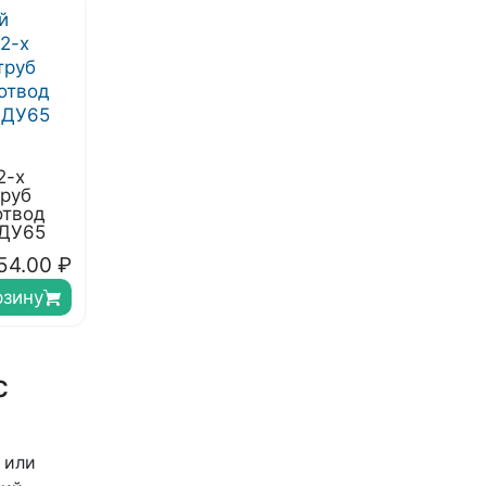
2-х
труб
отвод
 ДУ65
54.00
₽
рзину
с
 или