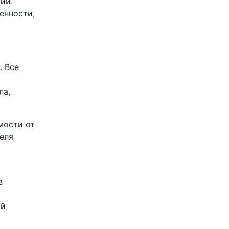
ий.
енности,
. Все
ла,
мости от
еля
з
ий