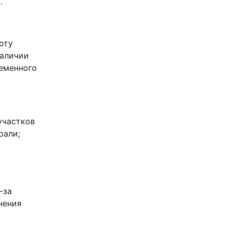
.
оту
наличии
ременного
участков
рали;
-за
нения