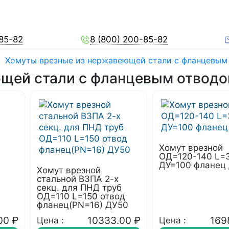
-85-82
8 (800) 200-85-82
/
Хомуты врезные из нержавеющей стали с фланцевым
щей стали с фланцевым отводо
Хомут врезной
ОД=120-140 L=
ДУ=100 фланец
Хомут врезной
стальной ВЗПА 2-х
секц. для ПНД труб
ОД=110 L=150 отвод
фланец(PN=16) ДУ50
00
₽
10333.00
₽
169
Цена :
Цена :