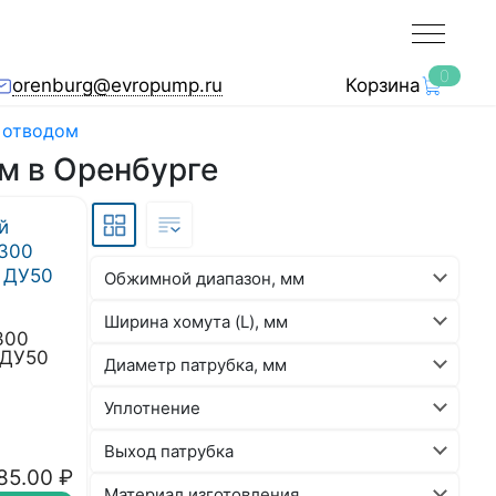
0
orenburg@evropump.ru
Корзина
 отводом
м в Оренбурге
Обжимной диапазон, мм
Ширина хомута (L), мм
300
 ДУ50
Диаметр патрубка, мм
Уплотнение
Выход патрубка
85.00
₽
Материал изготовления