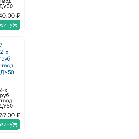
твод
 ДУ50
40.00
₽
рзину
2-х
труб
отвод
 ДУ50
67.00
₽
рзину