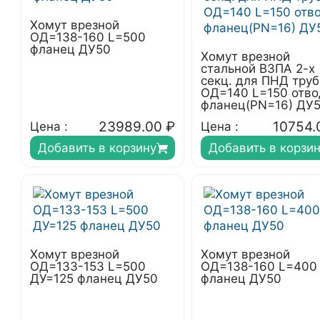
Хомут врезной
ОД=138-160 L=500
фланец ДУ50
Хомут врезной
стальной ВЗПА 2-х
секц. для ПНД труб
ОД=140 L=150 отво
фланец(PN=16) ДУ
23989.00
₽
10754.
Цена :
Цена :
Добавить в корзину
Добавить в корзи
Хомут врезной
Хомут врезной
ОД=133-153 L=500
ОД=138-160 L=400
ДУ=125 фланец ДУ50
фланец ДУ50