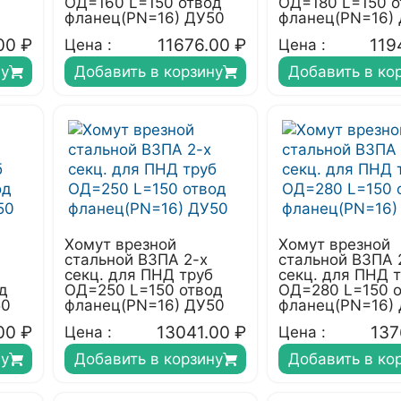
ОД=160 L=150 отвод
ОД=180 L=150 о
фланец(PN=16) ДУ50
фланец(PN=16)
00
₽
11676.00
₽
119
Цена :
Цена :
ну
Добавить в корзину
Добавить в ко
Хомут врезной
Хомут врезной
стальной ВЗПА 2-х
стальной ВЗПА 
секц. для ПНД труб
секц. для ПНД 
д
ОД=250 L=150 отвод
ОД=280 L=150 
50
фланец(PN=16) ДУ50
фланец(PN=16)
00
₽
13041.00
₽
137
Цена :
Цена :
ну
Добавить в корзину
Добавить в ко