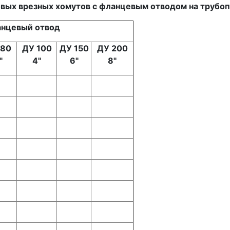
вых врезных хомутов с фланцевым отводом на трубо
нцевый отвод
 80
ДУ 100
ДУ 150
ДУ 200
"
4"
6"
8"
+
+