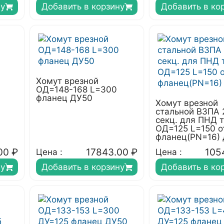
ну
Добавить в корзину
Добавить в ко
Хомут врезной
ОД=148-168 L=300
фланец ДУ50
Хомут врезной
стальной ВЗПА 
секц. для ПНД 
ОД=125 L=150 о
фланец(PN=16)
00
₽
17843.00
₽
105
Цена :
Цена :
ну
Добавить в корзину
Добавить в ко