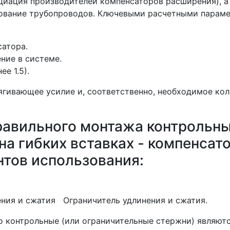
циация производителей компенсаторов расширения), а
ование трубопроводов. Ключевыми расчетными парам
атора.
ние в системе.
е 1.5).
ягивающее усилие и, соответственно, необходимое кол
равильного монтажа контрольн
на гибких вставках - компенсат
нтов использования:
я и сжатия Ограничитель удлинения и сжатия.
о контрольные (или ограничительные стержни) являют