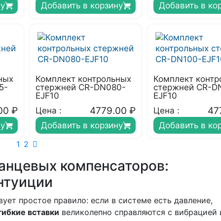
ну
Добавить в корзину
Добавить в ко
ных
Комплект контрольных
Комплект контр
5-
стержней CR-DN080-
стержней CR-D
EJF10
EJF10
00
₽
4779.00
₽
47
Цена :
Цена :
ну
Добавить в корзину
Добавить в ко
1
2
анцевых компенсаторов:
нтуиции
ет простое правило: если в системе есть давление,
ибкие вставки
великолепно справляются с вибрацией 