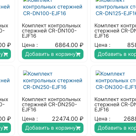
ных
Комплект контрольных
Комплект контр
0-
стержней CR-DN100-
стержней CR-D
EJF16
EJF16
00
₽
6864.00
₽
85
Цена :
Цена :
ну
Добавить в корзину
Добавить в ко
ных
Комплект контрольных
Комплект контр
0-
стержней CR-DN250-
стержней CR-D
EJF16
EJF16
00
₽
22474.00
₽
268
Цена :
Цена :
ну
Добавить в корзину
Добавить в ко