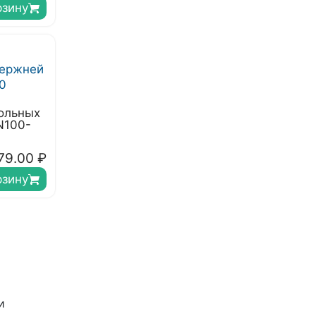
рзину
ольных
N100-
79.00
₽
рзину
и