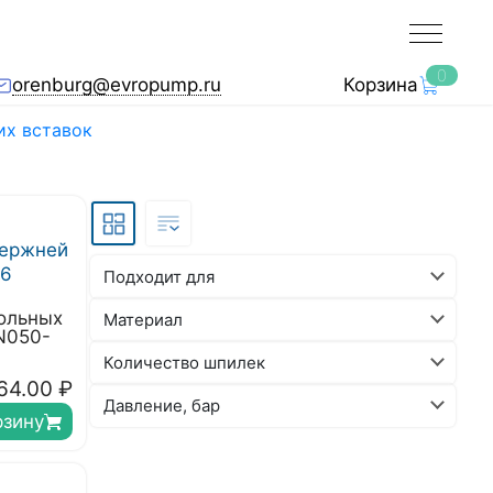
0
orenburg@evropump.ru
Корзина
их вставок
Подходит для
ольных
Материал
N050-
Количество шпилек
64.00
₽
Давление, бар
рзину