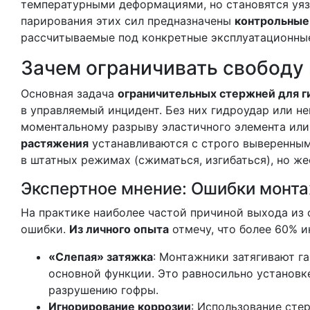
температурными деформациями, но становятся уяз
парирования этих сил предназначены
контрольные
рассчитываемые под конкретные эксплуатационные
Зачем ограничивать свободу
Основная задача
ограничительных стержней для г
в управляемый инцидент. Без них гидроудар или н
моментальному разрыву эластичного элемента или
растяжения
устанавливаются с строго выверенным
в штатных режимах (сжиматься, изгибаться), но жес
Экспертное мнение: Ошибки монта
На практике наиболее частой причиной выхода из
ошибки.
Из личного опыта
отмечу, что более 60% и
«Слепая» затяжка
: Монтажники затягивают г
основной функции. Это равносильно установк
разрушению гофры.
Игнорирование коррозии
: Использование сте