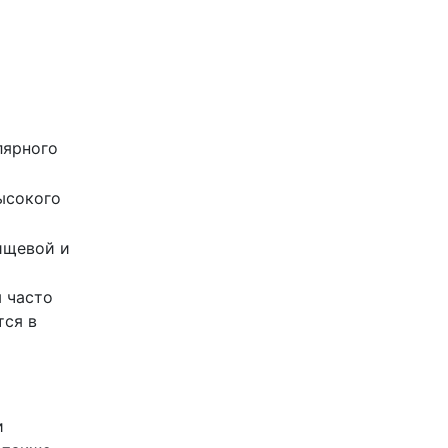
лярного
ысокого
ищевой и
 часто
тся в
и