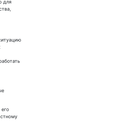
о для
ства,
ситуацию
к
работать
ые
 его
остному