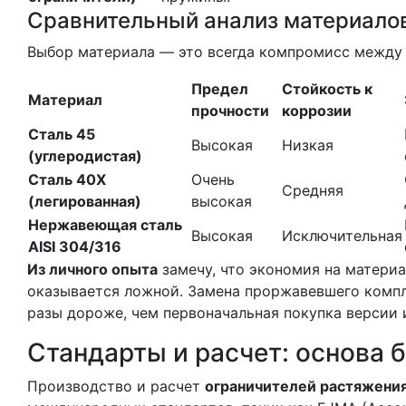
Сравнительный анализ материало
Выбор материала — это всегда компромисс между
Предел
Стойкость к
Материал
прочности
коррозии
Сталь 45
Высокая
Низкая
(углеродистая)
Сталь 40Х
Очень
Средняя
(легированная)
высокая
Нержавеющая сталь
Высокая
Исключительная
AISI 304/316
Из личного опыта
замечу, что экономия на матери
оказывается ложной. Замена проржавевшего комп
разы дороже, чем первоначальная покупка версии
Стандарты и расчет: основа 
Производство и расчет
ограничителей растяжени