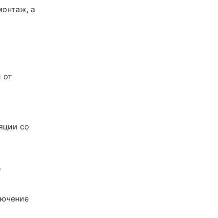
монтаж, а
 от
яции со
о
лючение