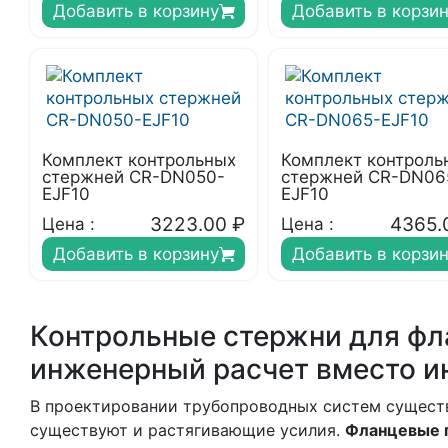
Добавить в корзину
Добавить в корзи
Комплект контрольных
Комплект контроль
стержней CR-DN050-
стержней CR-DN06
EJF10
EJF10
3223.00
₽
4365.
Цена :
Цена :
Добавить в корзину
Добавить в корзи
Контрольные стержни для фл
инженерный расчет вместо и
В проектировании трубопроводных систем существу
существуют и растягивающие усилия.
Фланцевые г