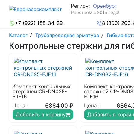
Регион:
Оренбург
Работаем с 2015 года!
+7 (922) 188-34-29
8 (800) 200
Каталог
/
Трубопроводная арматура
/
Гибкие вст
Контрольные стержни для гиб
Комплект контрольных
Комплект контроль
стержней CR-DN025-
стержней CR-DN03
EJF16
EJF16
6864.00
₽
6864.
Цена :
Цена :
Добавить в корзину
Добавить в корзи