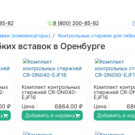
-85-82
8 (800) 200-85-82
авки (компенсаторы)
/
Контрольные стержни для гибк
ких вставок в Оренбурге
ных
Комплект контрольных
Комплект контр
2-
стержней CR-DN040-
стержней CR-D
EJF16
EJF16
00
₽
6864.00
₽
68
Цена :
Цена :
ну
Добавить в корзину
Добавить в ко