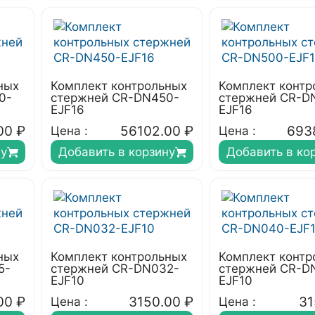
ных
Комплект контрольных
Комплект контр
0-
стержней CR-DN450-
стержней CR-D
EJF16
EJF16
00
₽
56102.00
₽
693
Цена :
Цена :
ну
Добавить в корзину
Добавить в ко
ных
Комплект контрольных
Комплект контр
5-
стержней CR-DN032-
стержней CR-D
EJF10
EJF10
00
₽
3150.00
₽
31
Цена :
Цена :