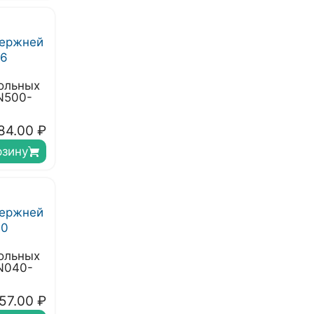
ольных
N500-
84.00
₽
рзину
ольных
N040-
57.00
₽