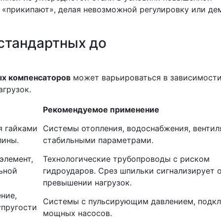
 «прикипают», делая невозможной регулировку или де
стандартных до
ых компенсаторов
может варьироваться в зависимости
агрузок.
Рекомендуемое применение
я гайками
Системы отопления, водоснабжения, вентил
лины.
стабильными параметрами.
элемент,
Технологические трубопроводы с риском
ьной
гидроударов. Срез шпильки сигнализирует 
превышении нагрузок.
ние,
Системы с пульсирующим давлением, подк
упругости
мощных насосов.