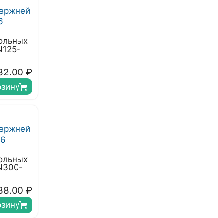
ольных
N125-
82.00
₽
рзину
ольных
N300-
88.00
₽
рзину