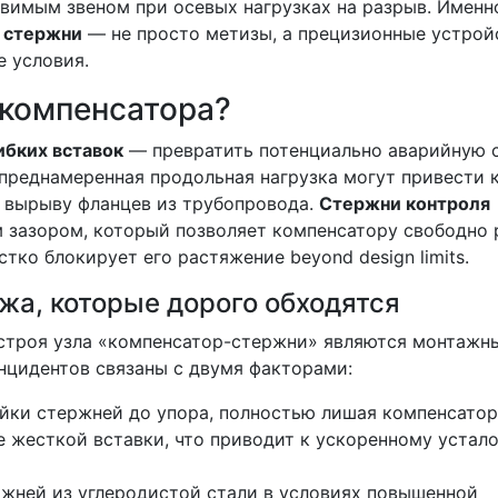
вимым звеном при осевых нагрузках на разрыв. Именн
 стержни
— не просто метизы, а прецизионные устрой
 условия.
 компенсатора?
ибких вставок
— превратить потенциально аварийную 
епреднамеренная продольная нагрузка могут привести 
 вырыву фланцев из трубопровода.
Стержни контроля
 зазором, который позволяет компенсатору свободно 
тко блокирует его растяжение beyond design limits.
жа, которые дорого обходятся
 строя узла «компенсатор-стержни» являются монтажн
нцидентов связаны с двумя факторами:
айки стержней до упора, полностью лишая компенсатор
е жесткой вставки, что приводит к ускоренному устал
ржней из углеродистой стали в условиях повышенной