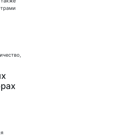
 также
етрами
ичество,
ых
орах
ся