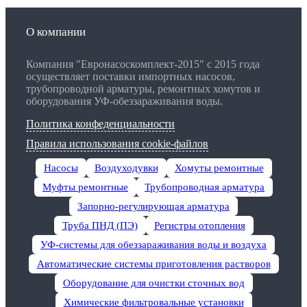
О компании
Компания "Евронасоскомплект-2015" с 2015 года
осуществляет поставки импортных насосов,
трубопроводной арматуры, ремонтных хомутов и
оборудования УФ-обеззараживания воды.
Политика конфеденциальности
Правила использования cookie-файлов
Насосы
Воздуходувки
Хомуты ремонтные
Муфты ремонтные
Трубопроводная арматура
Запорно-регулирующая арматура
Труба ПНД (ПЭ)
Регистры отопления
УФ-системы для обеззараживания воды и воздуха
Автоматические системы приготовления растворов
Оборудование для очистки сточных вод
Химические фильтровальные установки