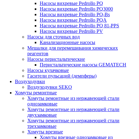
Насосы вихревые Pedrollo PQ
Насосы вихревые Pedrollo PQ3000
Насосы вихревые Pedrollo PQ-Bs
Насосы вихревые Pedrollo PQA
Насосы вихревые Pedrollo PQ 81-PPS
Насосы вихревые Pedrollo PV
Насосы для сточных вод
Канализационные насосы
Мешалки для перемешивания химических
реагентов
Насосы перистальтические
Перистальтические насосы GEMATECH
Насосы кулачковые
Гасители пульсаций (демпферы)
Воздуходувки
Воздуходувки SEKO
Хомуты ремонтные
Хомуты ремонтные из нержавеющей стали
однозамковые
Хомуты ремонтные из нержавеющей стали
двухзамковые
Хомуты ремонтные из нержавеющей стали
трехзамковые
Хомуты врезные
Хомуты врезные однозамковые из