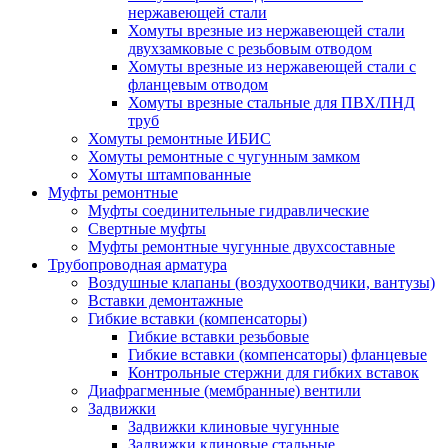
нержавеющей стали
Хомуты врезные из нержавеющей стали
двухзамковые с резьбовым отводом
Хомуты врезные из нержавеющей стали с
фланцевым отводом
Хомуты врезные стальные для ПВХ/ПНД
труб
Хомуты ремонтные ИБИС
Хомуты ремонтные с чугунным замком
Хомуты штампованные
Муфты ремонтные
Муфты соединительные гидравлические
Свертные муфты
Муфты ремонтные чугунные двухсоставные
Трубопроводная арматура
Воздушные клапаны (воздухоотводчики, вантузы)
Вставки демонтажные
Гибкие вставки (компенсаторы)
Гибкие вставки резьбовые
Гибкие вставки (компенсаторы) фланцевые
Контрольные стержни для гибких вставок
Диафрагменные (мембранные) вентили
Задвижки
Задвижки клиновые чугунные
Задвижки клиновые стальные