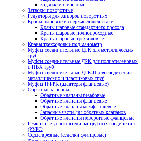
Задвижки шиберные
Затворы поворотные
Редукторы для затворов поворотных
Краны шаровые из нержавеющей стали
Краны шаровые стандартного прохода
Краны шаровые полнопроходные
Краны шаровые трехходовые
Краны трехходовые под манометр
Муфты соединительные ДРК для металлических
труб
Муфты соединительные ДРК для полиэтиленовых
и ПВХ труб
Муфты соединительные ДРК-П для соединения
металлических и пластиковых труб
Муфты ПФРК (адаптеры фланцевые)
Обратные клапаны
Обратные клапаны резьбовые
Обратные клапаны фланцевые
Обратные клапаны межфланцевые
Запасные части для обратных клапанов
Обратные клапаны поворотные фланцевые
Ремонтные уплотнители раструбных соединений
(РУРС)
Седла врезные (седелки фланцевые)
Фильтры сетчатые