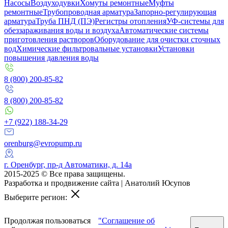
Насосы
Воздуходувки
Хомуты ремонтные
Муфты
ремонтные
Трубопроводная арматура
Запорно-регулирующая
арматура
Труба ПНД (ПЭ)
Регистры отопления
УФ-системы для
обеззараживания воды и воздуха
Автоматические системы
приготовления растворов
Оборудование для очистки сточных
вод
Химические фильтровальные установки
Установки
повышения давления воды
8 (800) 200-85-82
8 (800) 200-85-82
+7 (922) 188-34-29
orenburg@evropump.ru
г. Оренбург, ​пр-д Автоматики, д. 14а
2015-2025 © Все права защищены.
Разработка и продвижение сайта | Анатолий Юсупов
Выберите регион:
Продолжая пользоваться
"Соглашение об