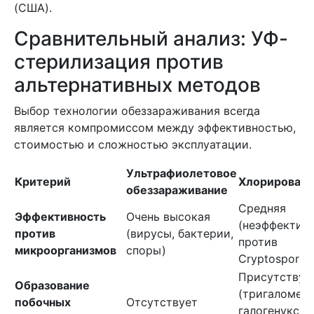
(США).
Сравнительный анализ: УФ-
стерилизация против
альтернативных методов
Выбор технологии обеззараживания всегда
является компромиссом между эффективностью,
стоимостью и сложностью эксплуатации.
Ультрафиолетовое
Критерий
Хлорирован
обеззараживание
Средняя
Эффективность
Очень высокая
(неэффектив
против
(вирусы, бактерии,
против
микроорганизмов
споры)
Cryptosporid
Присутствую
Образование
(тригаломета
побочных
Отсутствует
галогенуксус