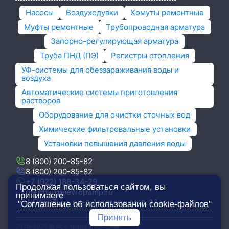
Насосы
Воздуходувки
Хомуты ремонтные
Муфты ремонтные
Трубопроводная арматура
Запорно-регулирующая арматура
Труба ПНД (ПЭ)
Регистры отопления
УФ-системы для обеззараживания воды и
воздуха
Автоматические системы приготовления
растворов
Оборудование для очистки сточных вод
Химические фильтровальные установки
Установки повышения давления воды
8 (800) 200-85-82
8 (800) 200-85-82
+7 (922) 188-34-29
Продолжая пользоваться сайтом, вы
orenburg@evropump.ru
принимаете
г. Оренбург, ​пр-д Автоматики, д. 14а
"Соглашение об использовании cookie-файлов"
Принять
2015-2025 © Все права защищены.