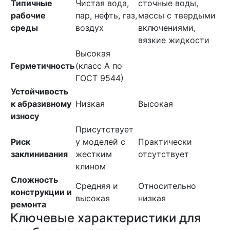
Типичные
Чистая вода,
сточные воды,
рабочие
пар, нефть, газ,
массы с твердыми
среды
воздух
включениями,
вязкие жидкости
Высокая
Герметичность
(класс А по
ГОСТ 9544)
Устойчивость
к абразивному
Низкая
Высокая
износу
Присутствует
Риск
у моделей с
Практически
заклинивания
жестким
отсутствует
клином
Сложность
Средняя и
Относительно
конструкции и
высокая
низкая
ремонта
Ключевые характеристики для