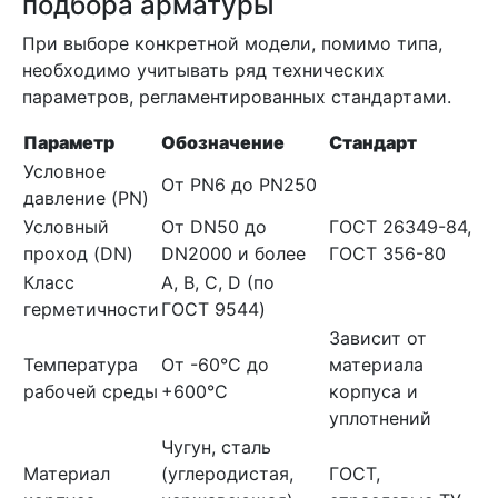
подбора арматуры
При выборе конкретной модели, помимо типа,
необходимо учитывать ряд технических
параметров, регламентированных стандартами.
Параметр
Обозначение
Стандарт
Условное
От PN6 до PN250
давление (PN)
Условный
От DN50 до
ГОСТ 26349-84,
проход (DN)
DN2000 и более
ГОСТ 356-80
Класс
А, В, С, D (по
герметичности
ГОСТ 9544)
Зависит от
Температура
От -60°C до
материала
рабочей среды
+600°C
корпуса и
уплотнений
Чугун, сталь
Материал
(углеродистая,
ГОСТ,