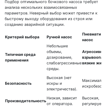
Подбор оптимального бочкового насоса требует
анализа нескольких взаимосвязанных
параметров. Неверный выбор может привести к
быстрому выходу оборудования из строя или
созданию аварийной ситуации.
Пневматиче
Критерий выбора
Ручной насос
насос
Небольшие
объемы,
Агрессивны
Типичная среда
дозирование,
взрывоопас
применения
слабоагрессивные
вязкие жид
среды.
Высокая (нет
Максимальн
Безопасность
искры и
искробезопа
электричества).
Низкая, зависит
Высокая,
Производительность
от оператора.
регулируема