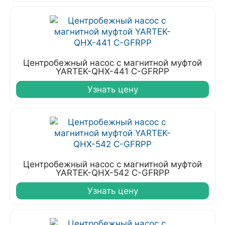
Центробежный насос с магнитной муфтой
YARTEK-QHX-441 С-GFRPP
Узнать цену
Центробежный насос с магнитной муфтой
YARTEK-QHX-542 С-GFRPP
Узнать цену