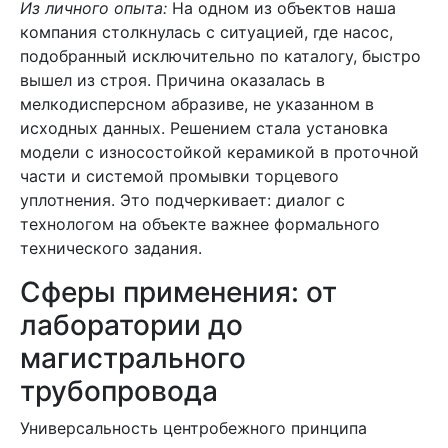
Из личного опыта:
На одном из объектов наша
компания столкнулась с ситуацией, где насос,
подобранный исключительно по каталогу, быстро
вышел из строя. Причина оказалась в
мелкодисперсном абразиве, не указанном в
исходных данных. Решением стала установка
модели с износостойкой керамикой в проточной
части и системой промывки торцевого
уплотнения. Это подчеркивает: диалог с
технологом на объекте важнее формального
технического задания.
Сферы применения: от
лаборатории до
магистрального
трубопровода
Универсальность центробежного принципа