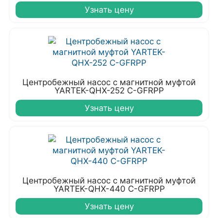
Узнать цену
Центробежный насос с магнитной муфтой
YARTEK-QHX-252 С-GFRPP
Узнать цену
Центробежный насос с магнитной муфтой
YARTEK-QHX-440 С-GFRPP
Узнать цену