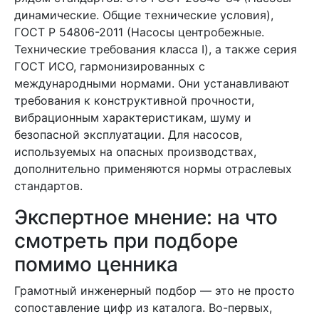
динамические. Общие технические условия),
ГОСТ Р 54806-2011 (Насосы центробежные.
Технические требования класса I), а также серия
ГОСТ ИСО, гармонизированных с
международными нормами. Они устанавливают
требования к конструктивной прочности,
вибрационным характеристикам, шуму и
безопасной эксплуатации. Для насосов,
используемых на опасных производствах,
дополнительно применяются нормы отраслевых
стандартов.
Экспертное мнение: на что
смотреть при подборе
помимо ценника
Грамотный инженерный подбор — это не просто
сопоставление цифр из каталога. Во-первых,