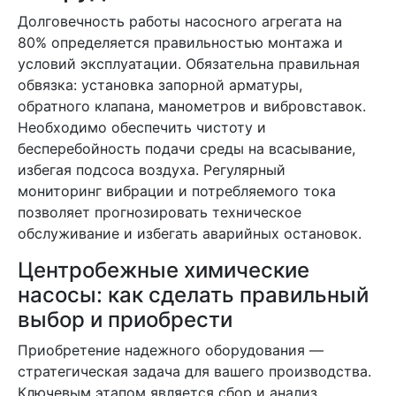
Долговечность работы насосного агрегата на
80% определяется правильностью монтажа и
условий эксплуатации. Обязательна правильная
обвязка: установка запорной арматуры,
обратного клапана, манометров и вибровставок.
Необходимо обеспечить чистоту и
бесперебойность подачи среды на всасывание,
избегая подсоса воздуха. Регулярный
мониторинг вибрации и потребляемого тока
позволяет прогнозировать техническое
обслуживание и избегать аварийных остановок.
Центробежные химические
насосы: как сделать правильный
выбор и приобрести
Приобретение надежного оборудования —
стратегическая задача для вашего производства.
Ключевым этапом является сбор и анализ