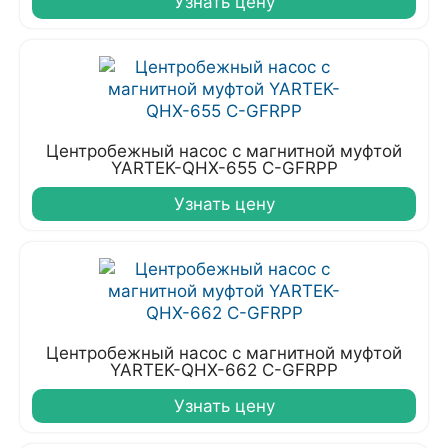
Узнать цену
Центробежный насос с магнитной муфтой
YARTEK-QHX-655 С-GFRPP
Узнать цену
Центробежный насос с магнитной муфтой
YARTEK-QHX-662 С-GFRPP
Узнать цену