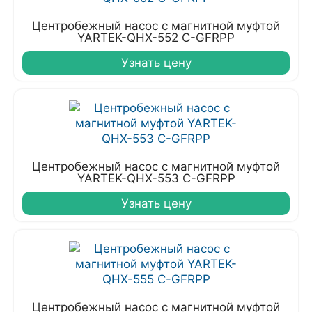
Центробежный насос с магнитной муфтой
YARTEK-QHX-552 С-GFRPP
Узнать цену
Центробежный насос с магнитной муфтой
YARTEK-QHX-553 С-GFRPP
Узнать цену
Центробежный насос с магнитной муфтой