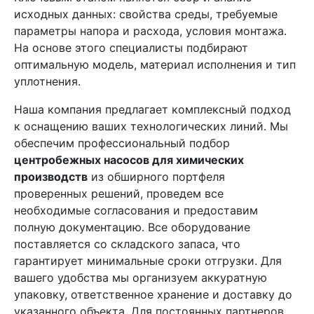
исходных данных: свойства среды, требуемые
параметры напора и расхода, условия монтажа.
На основе этого специалисты подбирают
оптимальную модель, материал исполнения и тип
уплотнения.
Наша компания предлагает комплексный подход
к оснащению ваших технологических линий. Мы
обеспечим профессиональный подбор
центробежных насосов для химических
производств
из обширного портфеля
проверенных решений, проведем все
необходимые согласования и предоставим
полную документацию. Все оборудование
поставляется со складского запаса, что
гарантирует минимальные сроки отгрузки. Для
вашего удобства мы организуем аккуратную
упаковку, ответственное хранение и доставку до
указанного объекта. Для постоянных партнеров