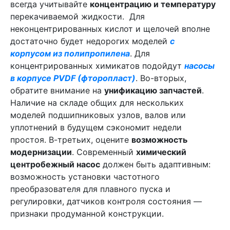
всегда учитывайте
концентрацию и температуру
перекачиваемой жидкости. Для
неконцентрированных кислот и щелочей вполне
достаточно будет недорогих моделей
с
корпусом из полипропилена
. Для
концентрированных химикатов подойдут
насосы
в корпусе PVDF (фторопласт)
. Во-вторых,
обратите внимание на
унификацию запчастей
.
Наличие на складе общих для нескольких
моделей подшипниковых узлов, валов или
уплотнений в будущем сэкономит недели
простоя. В-третьих, оцените
возможность
модернизации
. Современный
химический
центробежный насос
должен быть адаптивным:
возможность установки частотного
преобразователя для плавного пуска и
регулировки, датчиков контроля состояния —
признаки продуманной конструкции.