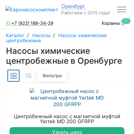
Оренбург
Работаем с 2015 года!
0
+7 (922) 188-34-29
Корзина
Каталог
/
Насосы
/
Насосы химические
центробежные
Насосы химические
центробежные в Оренбурге
Фильтры
Центробежный насос с магнитной муфтой
Yartek MD 200 GFRPP
Узнать цену