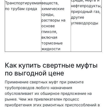
среды, нефть и
Транспортируемая
веществ,
нефтепродукты,
по трубам среда
химические
природный газ,
среды,
другие
растворы на
углеводороды
основе
гликоля,
включая
тормозные
жидкости
Как купить свертные муфты
по выгодной цене
Применение свертных муфт при ремонте
трубопроводов любого назначения
обусловливает их обширное предложение на
рынке. Чем же привлекателен процесс
приобретения этих ремонтных приспособлений в