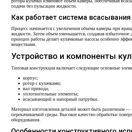
ротора кулачки изменяют объем камеры, обеспечивая всас
подачи без пульсации жидкости.
Как работает система всасывания
Процесс начинается с увеличения объема камеры при вра
жидкости. Затем объем уменьшается, создавая избыточное 
принцип работы делает кулачковые насосы особенно эффе
веществами.
Устройство и компоненты кул
Типовая конструкция включает следующие основные элем
корпус;
ротор с кулачками;
вал привода;
уплотнительные элементы;
всасывающий и напорный патрубки.
Материал изготовления деталей может быть различным — о
перекачиваемой среды. Высокое качество обработки повер
оборудования.
Особенности конструктивного исп