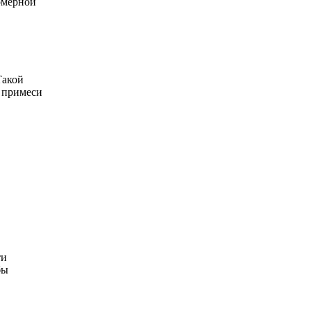
омерной
Такой
 примеси
ти
бы