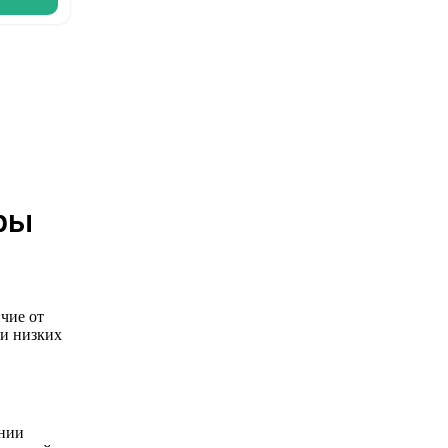
еры
чие от
 и низких
ении