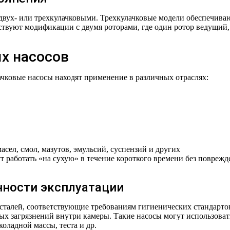
 двух- или трехкулачковыми. Трехкулачковые модели обеспечива
твуют модификации с двумя роторами, где один ротор ведущий,
х насосов
ачковые насосы находят применение в различных отраслях:
сел, смол, мазутов, эмульсий, суспензий и других
 работать «на сухую» в течение короткого времени без поврежд
ности эксплуатации
талей, соответствующие требованиям гигиенических стандарто
ых загрязнений внутри камеры. Такие насосы могут использоват
оладной массы, теста и др.