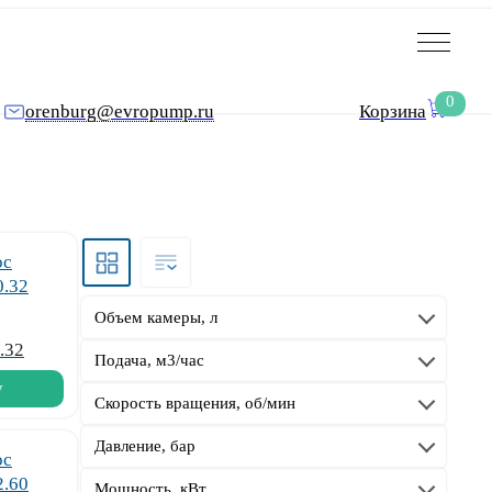
0
orenburg@evropump.ru
Корзина
Объем камеры, л
.32
Подача, м3/час
у
Скорость вращения, об/мин
Давление, бар
Мощность, кВт