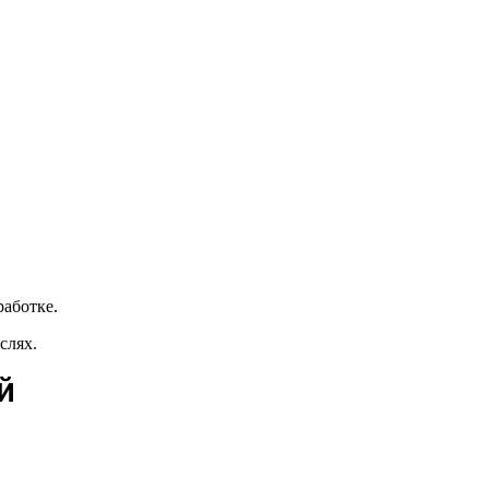
работке.
слях.
й