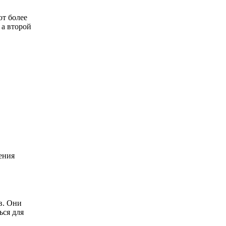
ют более
 а второй
ения
в. Они
ься для