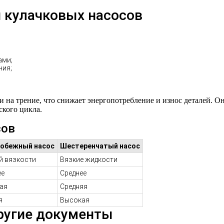
 кулачковых насосов
ами;
ния;
 на трение, что снижает энергопотребление и износ деталей. О
ского цикла.
сов
обежный насос
Шестеренчатый насос
й вязкости
Вязкие жидкости
ее
Среднее
ая
Средняя
я
Высокая
ругие документы