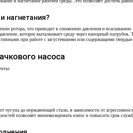
ывание и нагнетание рабочей среды. Это позволяет достичь равн
 и нагнетания?
щении ротора, что приводит к снижению давления и всасыванию
давление, которое выталкивает среду через напорный патрубок. 
ктивными при работе с загустевшими или содержащими твердые
ачкового насоса
енты:
т чугуна до нержавеющей стали, в зависимости от агрессивнос
хностей позволяет минимизировать износ и повысить срок служ
олнения