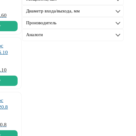
Диаметр входа/выхода, мм
.60
Производитель
у
Аналоги
.10
у
0.8
у