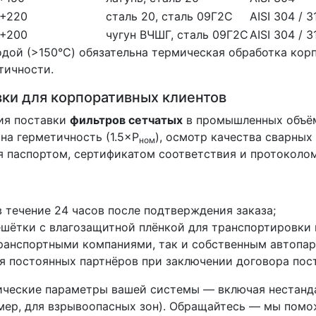
+220
сталь 20, сталь 09Г2С
AISI 304 / 3
+200
чугун ВЧШГ, сталь 09Г2С
AISI 304 / 3
одой (>150°C) обязательна термическая обработка кор
тичности.
вки для корпоративных клиентов
ия поставки
фильтров сетчатых
в промышленных объём
на герметичность (1.5×P
), осмотр качества сварных
ном
я паспортом, сертификатом соответствия и протоколо
 течение 24 часов после подтверждения заказа;
ётки с влагозащитной плёнкой для транспортировки н
ранспортными компаниями, так и собственным автопарк
я постоянных партнёров при заключении договора пос
фические параметры вашей системы — включая нестанд
мер, для взрывоопасных зон). Обращайтесь — мы помож