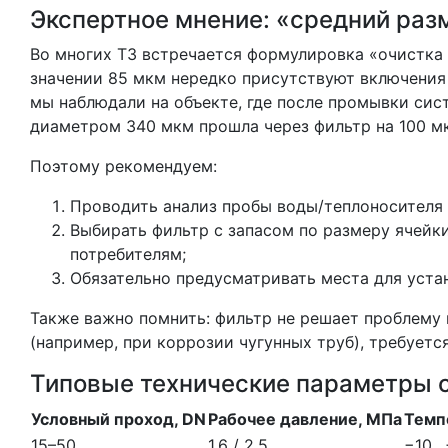
Экспертное мнение: «средний раз
Во многих ТЗ встречается формулировка «очистка 
значении 85 мкм нередко присутствуют включения
мы наблюдали на объекте, где после промывки сис
диаметром 340 мкм прошла через фильтр на 100 м
Поэтому рекомендуем:
Проводить анализ пробы воды/теплоносителя
Выбирать фильтр с запасом по размеру ячейки
потребителям;
Обязательно предусматривать места для уста
Также важно помнить: фильтр не решает проблему
(например, при коррозии чугунных труб), требуетс
Типовые технические параметры 
Условный проход, DN
Рабочее давление, МПа
Темп
15–50
1.6 / 2.5
−10…