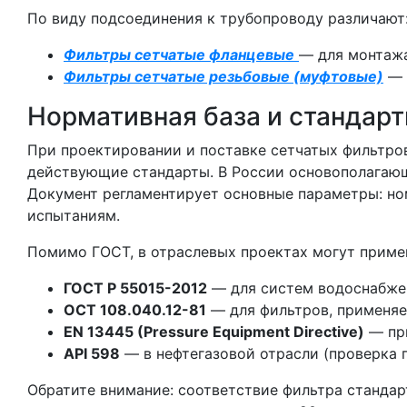
По виду подсоединения к трубопроводу различают
Фильтры сетчатые фланцевые
— для монтажа
Фильтры сетчатые резьбовые (муфтовые)
— 
Нормативная база и стандарт
При проектировании и поставке сетчатых фильтров
действующие стандарты. В России основополага
Документ регламентирует основные параметры: но
испытаниям.
Помимо ГОСТ, в отраслевых проектах могут приме
ГОСТ Р 55015-2012
— для систем водоснабжен
ОСТ 108.040.12-81
— для фильтров, применяе
EN 13445 (Pressure Equipment Directive)
— при
API 598
— в нефтегазовой отрасли (проверка 
Обратите внимание: соответствие фильтра стандар