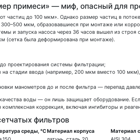
мер примеси» — миф, опасный для п
от частиц до 100 мкм». Однако размер частиц в пото
 300–500 мкм, образовавшиеся при монтаже или корроз
темы и запуска насоса через 36 часов вышел из строя 
км (сетка была деформирована при монтаже).
 до проектирования системы фильтрации;
 на стадии ввода (например, 200 мкм вместо 100 мкм)
новки манометров до и после фильтра — перепад давл
 качества воды — он лишь защищает оборудование. Есл
я комплексная коррекция, включая ингибиторы и реаге
сетчатых фильтров
ература среды, °C
Материал корпуса
Материал 
+150
латунь, сталь 20
AISI 304