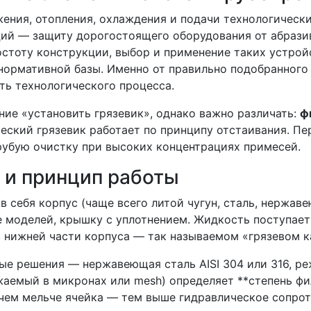
ения, отопления, охлаждения и подачи технологическ
ий — защиту дорогостоящего оборудования от абразив
стоту конструкции, выбор и применение таких устрой
нормативной базы. Именно от правильно подобранного 
ть технологического процесса.
ние «установить грязевик», однако важно различать:
ф
еский грязевик работает по принципу отстаивания. П
рубую очистку при высоких концентрациях примесей.
 и принцип работы
в себя корпус (чаще всего литой чугун, сталь, нержа
 моделей, крышку с уплотнением. Жидкость поступает 
 нижней части корпуса — так называемом «грязевом к
ые решения — нержавеющая сталь AISI 304 или 316, ре
жаемый в микронах или mesh) определяет **степень фи
о чем мельче ячейка — тем выше гидравлическое сопро