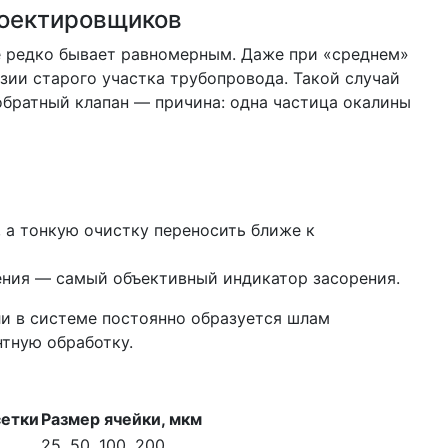
роектировщиков
ке редко бывает равномерным. Даже при «среднем»
ии старого участка трубопровода. Такой случай
обратный клапан — причина: одна частица окалины
, а тонкую очистку переносить ближе к
ения — самый объективный индикатор засорения.
и в системе постоянно образуется шлам
нтную обработку.
сетки
Размер ячейки, мкм
25, 50, 100, 200