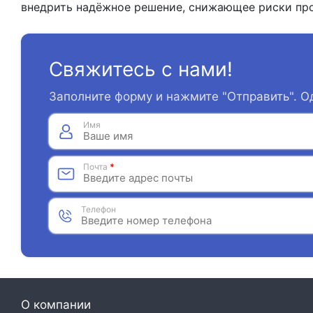
внедрить надёжное решение, снижающее риски про
Свяжитесь с нами!
Заполните форму и нажмите "Отправить". О
Имя
Почта
*
Телефон
О компании