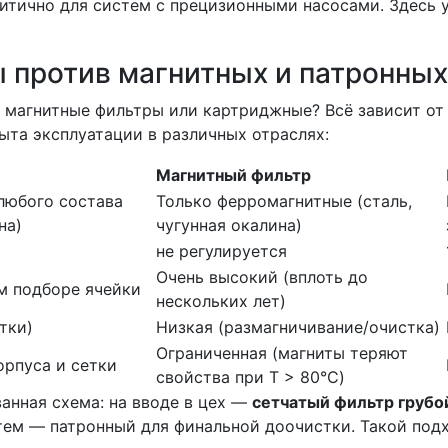
итично для систем с прецизионными насосами. Здесь 
 против магнитных и патронных
ь магнитные фильтры или картриджные? Всё зависит от
ыта эксплуатации в различных отраслях:
Магнитный фильтр
любого состава
Только ферромагнитные (сталь,
на)
чугунная окалина)
не регулируется
Очень высокий (вплоть до
м подборе ячейки
нескольких лет)
тки)
Низкая (размагничивание/очистка)
Ограниченная (магниты теряют
орпуса и сетки
свойства при Т > 80°C)
анная схема: на вводе в цех —
сетчатый фильтр грубо
тем — патронный для финальной доочистки. Такой под