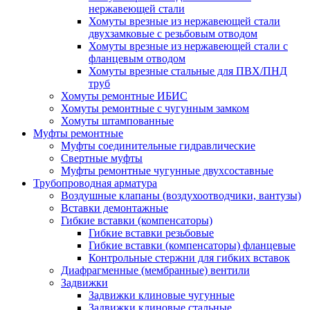
нержавеющей стали
Хомуты врезные из нержавеющей стали
двухзамковые с резьбовым отводом
Хомуты врезные из нержавеющей стали с
фланцевым отводом
Хомуты врезные стальные для ПВХ/ПНД
труб
Хомуты ремонтные ИБИС
Хомуты ремонтные с чугунным замком
Хомуты штампованные
Муфты ремонтные
Муфты соединительные гидравлические
Свертные муфты
Муфты ремонтные чугунные двухсоставные
Трубопроводная арматура
Воздушные клапаны (воздухоотводчики, вантузы)
Вставки демонтажные
Гибкие вставки (компенсаторы)
Гибкие вставки резьбовые
Гибкие вставки (компенсаторы) фланцевые
Контрольные стержни для гибких вставок
Диафрагменные (мембранные) вентили
Задвижки
Задвижки клиновые чугунные
Задвижки клиновые стальные