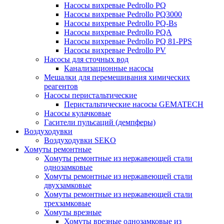
Насосы вихревые Pedrollo PQ
Насосы вихревые Pedrollo PQ3000
Насосы вихревые Pedrollo PQ-Bs
Насосы вихревые Pedrollo PQA
Насосы вихревые Pedrollo PQ 81-PPS
Насосы вихревые Pedrollo PV
Насосы для сточных вод
Канализационные насосы
Мешалки для перемешивания химических
реагентов
Насосы перистальтические
Перистальтические насосы GEMATECH
Насосы кулачковые
Гасители пульсаций (демпферы)
Воздуходувки
Воздуходувки SEKO
Хомуты ремонтные
Хомуты ремонтные из нержавеющей стали
однозамковые
Хомуты ремонтные из нержавеющей стали
двухзамковые
Хомуты ремонтные из нержавеющей стали
трехзамковые
Хомуты врезные
Хомуты врезные однозамковые из