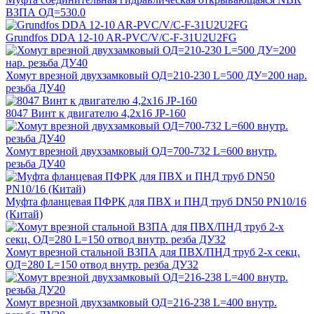
ВЗПА ОД=530.0
Grundfos DDA 12-10 AR-PVC/V/C-F-31U2U2FG
Хомут врезной двухзамковый ОД=210-230 L=500 ДУ=200 нар.
резьба ДУ40
8047 Винт к двигателю 4,2x16 JP-160
Хомут врезной двухзамковый ОД=700-732 L=600 внутр.
резьба ДУ40
Муфта фланцевая ПФРК для ПВХ и ПНД труб DN50 PN10/16
(Китай)
Хомут врезной стальной ВЗПА для ПВХ/ПНД труб 2-х секц.
ОД=280 L=150 отвод внутр. резба ДУ32
Хомут врезной двухзамковый ОД=216-238 L=400 внутр.