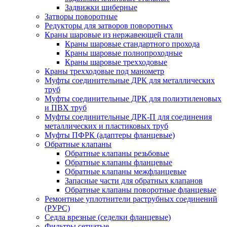
Задвижки шиберные
Затворы поворотные
Редукторы для затворов поворотных
Краны шаровые из нержавеющей стали
Краны шаровые стандартного прохода
Краны шаровые полнопроходные
Краны шаровые трехходовые
Краны трехходовые под манометр
Муфты соединительные ДРК для металлических
труб
Муфты соединительные ДРК для полиэтиленовых
и ПВХ труб
Муфты соединительные ДРК-П для соединения
металлических и пластиковых труб
Муфты ПФРК (адаптеры фланцевые)
Обратные клапаны
Обратные клапаны резьбовые
Обратные клапаны фланцевые
Обратные клапаны межфланцевые
Запасные части для обратных клапанов
Обратные клапаны поворотные фланцевые
Ремонтные уплотнители раструбных соединений
(РУРС)
Седла врезные (седелки фланцевые)
Фильтры сетчатые