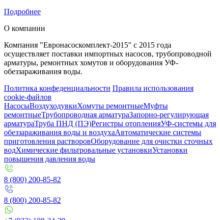
Подробнее
О компании
Компания "Евронасоскомплект-2015" с 2015 года
осуществляет поставки импортных насосов, трубопроводной
арматуры, ремонтных хомутов и оборудования УФ-
обеззараживания воды.
Политика конфеденциальности
Правила использования
cookie-файлов
Насосы
Воздуходувки
Хомуты ремонтные
Муфты
ремонтные
Трубопроводная арматура
Запорно-регулирующая
арматура
Труба ПНД (ПЭ)
Регистры отопления
УФ-системы для
обеззараживания воды и воздуха
Автоматические системы
приготовления растворов
Оборудование для очистки сточных
вод
Химические фильтровальные установки
Установки
повышения давления воды
8 (800) 200-85-82
8 (800) 200-85-82