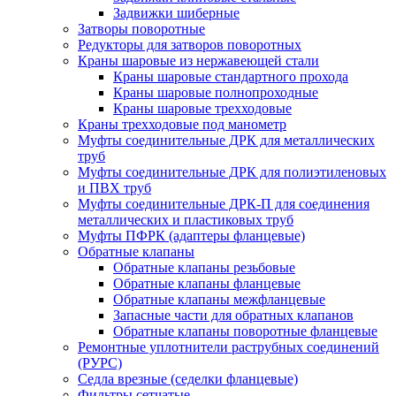
Задвижки шиберные
Затворы поворотные
Редукторы для затворов поворотных
Краны шаровые из нержавеющей стали
Краны шаровые стандартного прохода
Краны шаровые полнопроходные
Краны шаровые трехходовые
Краны трехходовые под манометр
Муфты соединительные ДРК для металлических
труб
Муфты соединительные ДРК для полиэтиленовых
и ПВХ труб
Муфты соединительные ДРК-П для соединения
металлических и пластиковых труб
Муфты ПФРК (адаптеры фланцевые)
Обратные клапаны
Обратные клапаны резьбовые
Обратные клапаны фланцевые
Обратные клапаны межфланцевые
Запасные части для обратных клапанов
Обратные клапаны поворотные фланцевые
Ремонтные уплотнители раструбных соединений
(РУРС)
Седла врезные (седелки фланцевые)
Фильтры сетчатые