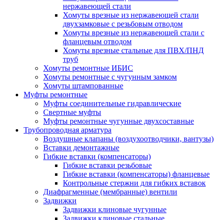
нержавеющей стали
Хомуты врезные из нержавеющей стали
двухзамковые с резьбовым отводом
Хомуты врезные из нержавеющей стали с
фланцевым отводом
Хомуты врезные стальные для ПВХ/ПНД
труб
Хомуты ремонтные ИБИС
Хомуты ремонтные с чугунным замком
Хомуты штампованные
Муфты ремонтные
Муфты соединительные гидравлические
Свертные муфты
Муфты ремонтные чугунные двухсоставные
Трубопроводная арматура
Воздушные клапаны (воздухоотводчики, вантузы)
Вставки демонтажные
Гибкие вставки (компенсаторы)
Гибкие вставки резьбовые
Гибкие вставки (компенсаторы) фланцевые
Контрольные стержни для гибких вставок
Диафрагменные (мембранные) вентили
Задвижки
Задвижки клиновые чугунные
Задвижки клиновые стальные