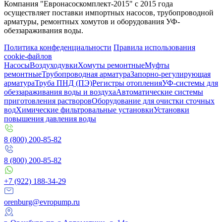
Компания "Евронасоскомплект-2015" с 2015 года
осуществляет поставки импортных насосов, трубопроводной
арматуры, ремонтных хомутов и оборудования УФ-
обеззараживания воды.
Политика конфеденциальности
Правила использования
cookie-файлов
Насосы
Воздуходувки
Хомуты ремонтные
Муфты
ремонтные
Трубопроводная арматура
Запорно-регулирующая
арматура
Труба ПНД (ПЭ)
Регистры отопления
УФ-системы для
обеззараживания воды и воздуха
Автоматические системы
приготовления растворов
Оборудование для очистки сточных
вод
Химические фильтровальные установки
Установки
повышения давления воды
8 (800) 200-85-82
8 (800) 200-85-82
+7 (922) 188-34-29
orenburg@evropump.ru