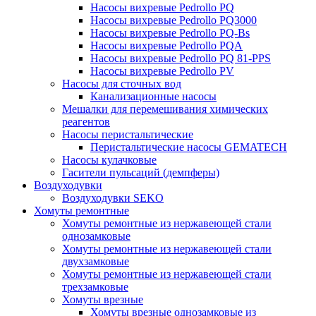
Насосы вихревые Pedrollo PQ
Насосы вихревые Pedrollo PQ3000
Насосы вихревые Pedrollo PQ-Bs
Насосы вихревые Pedrollo PQA
Насосы вихревые Pedrollo PQ 81-PPS
Насосы вихревые Pedrollo PV
Насосы для сточных вод
Канализационные насосы
Мешалки для перемешивания химических
реагентов
Насосы перистальтические
Перистальтические насосы GEMATECH
Насосы кулачковые
Гасители пульсаций (демпферы)
Воздуходувки
Воздуходувки SEKO
Хомуты ремонтные
Хомуты ремонтные из нержавеющей стали
однозамковые
Хомуты ремонтные из нержавеющей стали
двухзамковые
Хомуты ремонтные из нержавеющей стали
трехзамковые
Хомуты врезные
Хомуты врезные однозамковые из