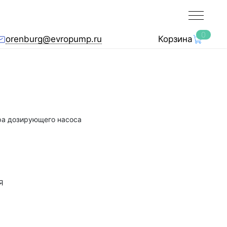
0
orenburg@evropump.ru
Корзина
ра дозирующего насоса
Я