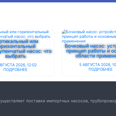
ртикальный или
Бочковый насос: уст
оризонтальный
принцип работы и о
упенчатый насос: что
области примен
выбрать
5 АВГУСТА 2026, 10
АВГУСТА 2026, 12:02
ПОДРОБНЕЕ
ПОДРОБНЕЕ
осуществляет поставки импортных насосов, трубопрово