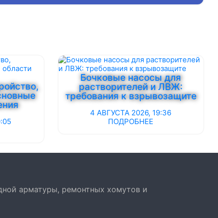
Бочковые насосы для
ройство,
растворителей и ЛВЖ:
сновные
требования к взрывозащите
ения
4 АВГУСТА 2026, 19:36
:05
ПОДРОБНЕЕ
дной арматуры, ремонтных хомутов и