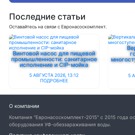
Последние статьи
Оставайтесь на связи с Евронасоскомплект.
Ве
Винтовой насос для пищевой
г
промышленности: санитарное
многост
исполнение и CIP-мойка
5 АВГУСТА 2026, 13:12
5 
ПОДРОБНЕЕ
О компании
Компания "Евронасоскомплект-2015" с 2015 года 
оборудования УФ-обеззараживания воды.