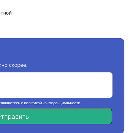
етной
жно скорее.
оглашаетесь с
политикой конфеденциальности
тправить