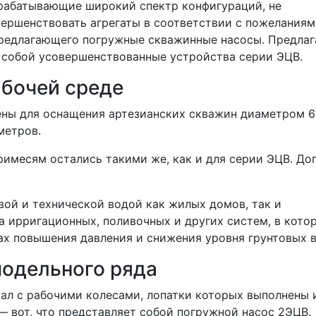
рабатывающие широкий спектр конфигураций, не
вершенствовать агрегаты в соответствии с пожелания
 предлагающего погружные скважинные насосы. Предла
 собой усовершенствованные устройства серии ЭЦВ.
абочей среде
ны для оснащения артезианских скважин диаметром 6’, 8
 метров.
римесям остались такими же, как и для серии ЭЦВ. До
ой и технической водой как жилых домов, так и
 ирригационных, поливочных и других систем, в кото
мах повышения давления и снижения уровня грунтовых в
модельного ряда
ал с рабочими колесами, лопатки которых выполнены 
 вот, что представляет собой погружной насос 2ЭЦВ.