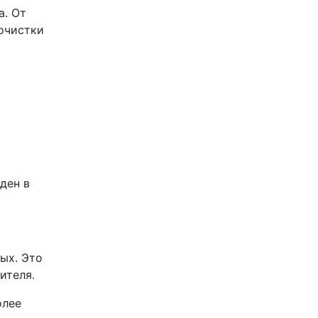
а. От
очистки
ден в
ых. Это
ителя.
олее