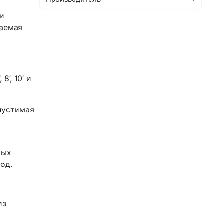
ми
гаемая
’, 10’ и
пустимая
рых
од.
из